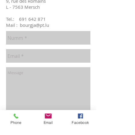
9, rue des Romains
L - 7563 Mersch
Tel.:
691 642 871
Mail :
bourgja@pt.lu
Schecken
Phone
Email
Facebook