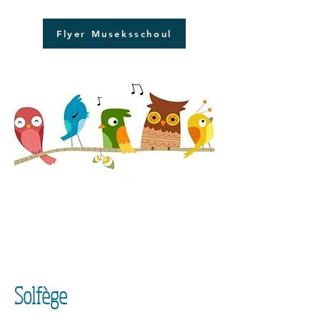
Flyer Museksschoul
Solfège