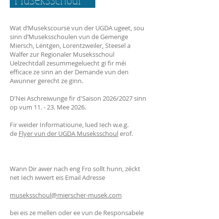
Wat d’Musekscoursë vun der UGDA ugeet, sou
sinn d’Museksschoulen vun de Gemenge
Miersch, Lëntgen, Lorentzweiler, Steesel a
Walfer zur Regionaler Museksschoul
Uelzechtdall zesummegeluecht gi fir méi
efficace ze sinn an der Demande vun den
Awunner gerecht ze ginn.
D'Nei Aschreiwunge fir d'Saison 2026/2027 sinn
op vum 11. - 23. Mee 2026.
Fir weider Informatioune, lued Iech w.e.g.
de
Flyer vun der UGDA Museksschoul
erof.
Wann Dir awer nach eng Fro sollt hunn, zéckt
net Iech iwwert eis Email Adresse
museksschoul@mierscher-musek.com
bei eis ze mellen oder ee vun de Responsabele