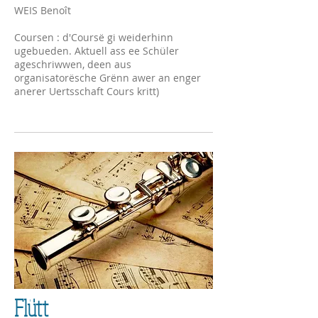
​WEIS Benoît
Coursen : d'Coursë gi weiderhinn
ugebueden. Aktuell ass ee Schüler
ageschriwwen, deen aus
organisatorësche Grënn awer an enger
anerer Uertsschaft Cours kritt)
Flütt