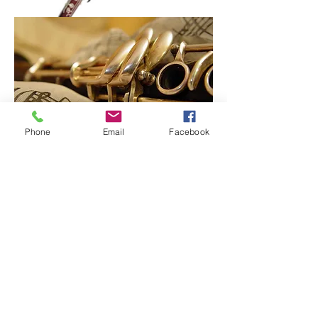
Phone
Email
Facebook
Klarinett
Enseignant :
SOSSON Marc
Coursen :
Donneschdes
13.15 - 18.45
(Salle
de musique 4)