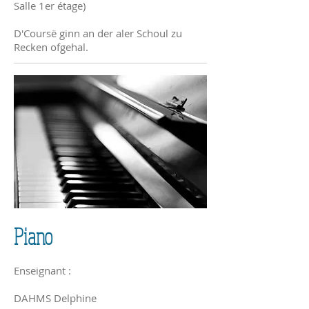
Salle 1er étage)
D'Coursë ginn an der aler Schoul zu
Recken ofgehal.
Piano
Enseignant :
DAHMS Delphine