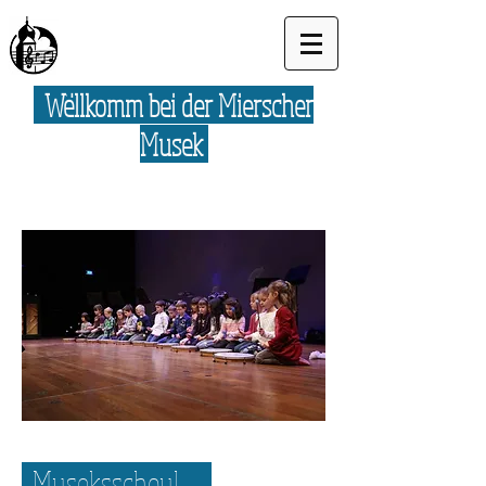
Wëllkomm bei der Mierscher
Musek
Museksschoul