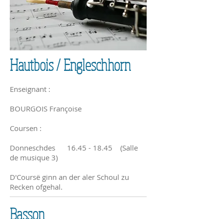
Hautbois / Engleschhorn
Enseignant :
BOURGOIS Françoise
Coursen :
Donneschdes
16.45 - 18.45
(Salle
de musique 3)
D'Coursë ginn an der aler Schoul zu
Recken ofgehal.
Basson