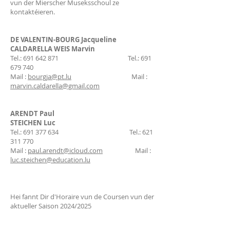
vun der Mierscher Museksschoul ze
kontaktéieren.
DE VALENTIN-BOURG Jacqueline
CALDARELLA WEIS Marvin
Tel.:
691 642 871
Tel.:
691
679 740
Mail :
bourgja@pt.lu
Mail :
marvin.caldarella@gmail.com
ARENDT Paul
STEICHEN Luc
Tel.:
691 377 634
Tel.:
621
311 770
Mail :
paul.arendt@icloud.com
Mail :
luc.steichen@education.lu
Hei fannt Dir d'Horaire vun de Coursen vun der
aktueller Saison 2024/2025