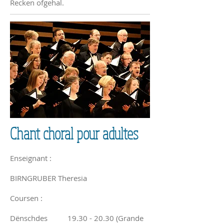
Recken ofgehal.
Chant choral pour adultes
Enseignant :
BIRNGRUBER Theresia
Coursen :
Dënschdes
19.30 - 20.30
(Grande