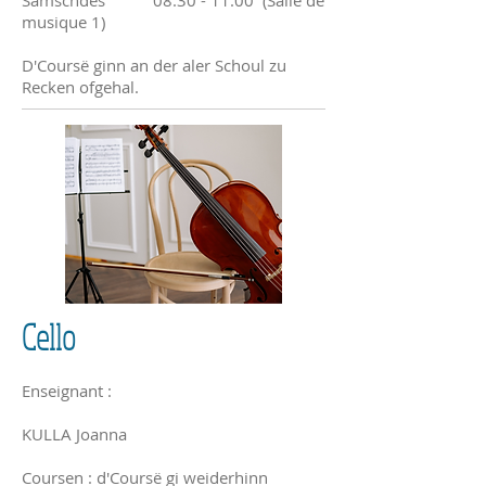
Samschdes
08.30 - 11.00
(Salle de
musique 1)
D'Coursë ginn an der aler Schoul zu
Recken ofgehal.
Cello
Enseignant :
​KULLA Joanna
Coursen : d'Coursë gi weiderhinn